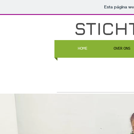
Esta página we
STICH
HOME
OVER ONS