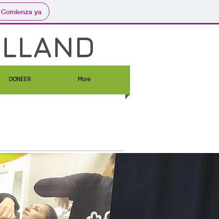
Comienza ya
OLLAND
DONEER
More