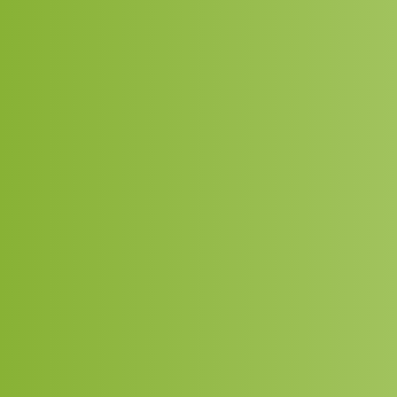
manicure, haar, make-up, allemaal
di
vergezeld van een heerlijk ontbijt en de
aandacht, vriendelijkheid en
genegenheid van de REMAR-vrijwilligers
die tijd, moeite en goede wil hebben
besteed aan degenen die het meest in
nood zijn.