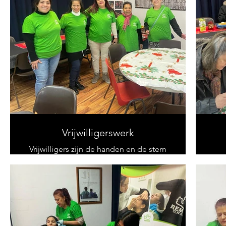
Vrijwilligerswerk
Vrijwilligers zijn de handen en de stem
van onze organisatie. Specifieke
mensen die een voorbeeld stellen van
p
solidariteit, vertrouwen en toewijding,
en deelname aanmoedigen aan de
k
activiteiten die zij uitvoeren in de
verschillende landen waar zij actief zijn.
Als we in al die jaren iets hebben