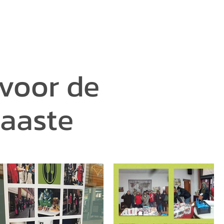
 voor de
naaste