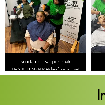
geleerd, is het dat we allemaal
belangrijk en noodzakelijk zijn, maar
dag
ook onvoldoende voor alles wat er
di
moet gebeuren. Het zijn de vrijwilligers
die er met hun werk en dagelijkse inzet
voor zorgen dat de organisatie naar de
R
toekomst kijkt en zich aanpast aan de
we
veranderingen die de realiteit van de
en 
wereld van vandaag met zich
meebrengt.
su
D
Solidariteit Kapperszaak
De STICHTING REMAR heeft samen met
een groep vrijwilligers een dag
sol
Solidariteit Kappers georganiseerd voor
all
ruim 25 mensen in de Soup Kitchen
zi
vestiging in Den Haag, waar zij mensen
ka
I
verschillende kappersdiensten hebben
lat
aangeboden, waaronder: Kapsel voor
en 
vrouwen , onder andere mannen,
zod