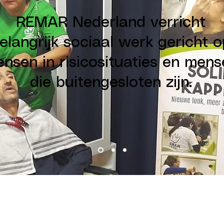
REMAR Nederland verricht
elangrijk sociaal werk gericht 
nsen in risicosituaties en mens
die buitengesloten zijn.