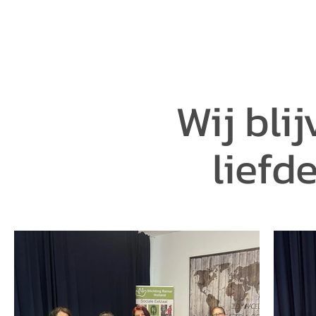
Wij bli
liefd