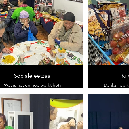
Sociale eetzaal
Ki
Wat is het en hoe werkt het?
Dankzij de K
Dit programma is ontstaan ​​om te
winkelcentra u
roberen het ernstige probleem te
voedsel kom
verlichten waar veel mensen mee
bewust maken 
ampen, omdat ze zonder voedsel
het 
zitten, met een gebrek aan
basishygiëneproducten en het
onvermogen om hun gezinnen te