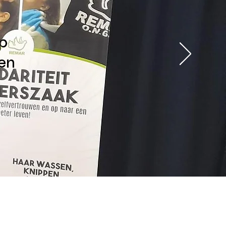
op
en